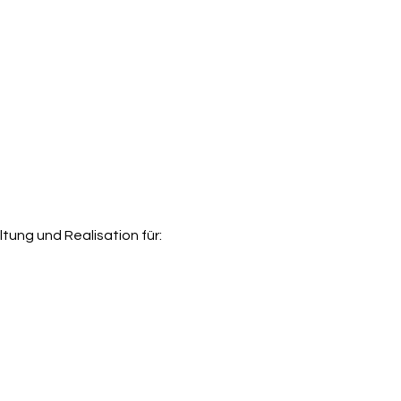
 Ende des
Maß an Kreati
 für mich
t und
eweis, dass
rüche
eo das
 erreicht
ung und Realisation für:
nde