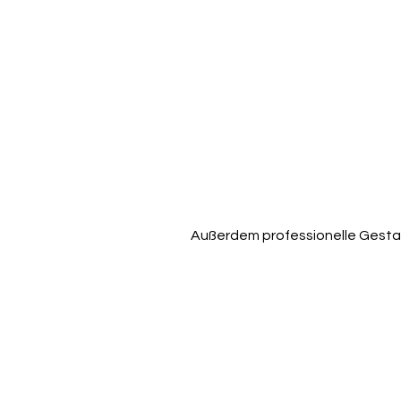
Applaus am
Videos war
Zuverlässigkei
der beste B
Qualitätsansp
dieses Vid
Auditorium
hat.
Außerdem professionelle Gestalt
vorausschaue
Arbeitsweise