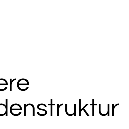
ere
denstruktur